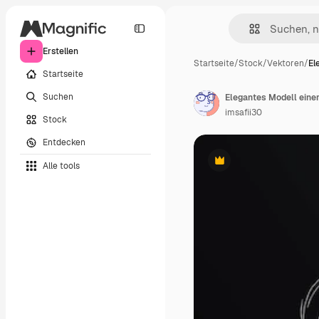
Erstellen
Startseite
/
Stock
/
Vektoren
/
El
Startseite
Suchen
Elegantes Modell eine
imsafii30
Stock
Entdecken
Alle tools
Premium