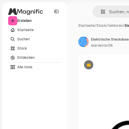
Erstellen
Startseite
/
Stock
/
Vektoren
/
El
Startseite
Suchen
starvector06
Stock
Entdecken
Alle tools
Premium