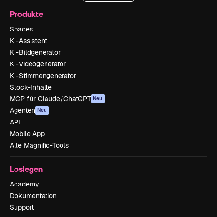
Produkte
Spaces
KI-Assistent
KI-Bildgenerator
KI-Videogenerator
KI-Stimmengenerator
Stock-Inhalte
MCP für Claude/ChatGPT
Neu
Agenten
Neu
API
Mobile App
Alle Magnific-Tools
Loslegen
Academy
Dokumentation
Support