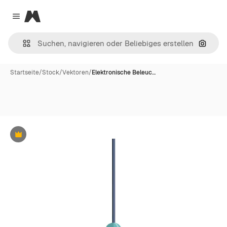
Magnific
Close menu
Nach B
Startseite
/
Stock
/
Vektoren
/
Elektronische Beleuc…
Premium