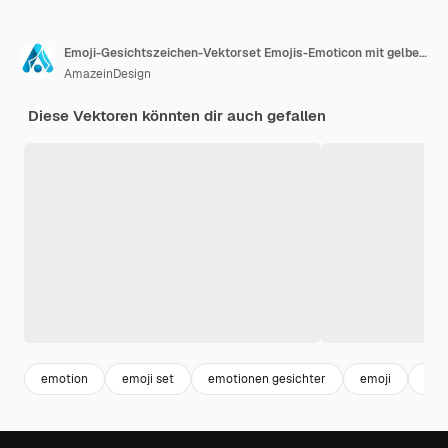
Emoji-Gesichtszeichen-Vektorset Emojis-Emoticon mit gelbem Symbol steht vor verängstigter Kälte
AmazeinDesign
Diese Vektoren könnten dir auch gefallen
emotion
emoji set
emotionen gesichter
emoji
emo