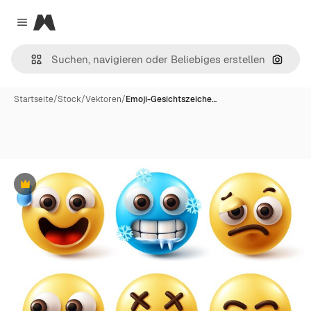
Magnific
Close menu
Nach B
Startseite
/
Stock
/
Vektoren
/
Emoji-Gesichtszeiche…
Premium