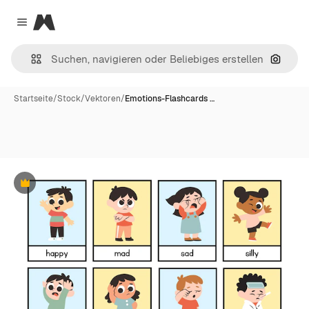
Magnific
Close menu
Nach B
Startseite
/
Stock
/
Vektoren
/
Emotions-Flashcards …
Premium