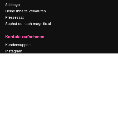
Slidesgo
Deine Inhalte verkaufen
Pressesaal
Suchst du nach magnific.ai
Kontakt aufnehmen
Kundensupport
Instagram
YouTube
LinkedIn
TikTok
Discord
X
Reddit
Copyright © 2010-
2026
Freepik Company S.L.U.
Alle Rechte vorbehalten
.