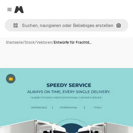
Magnific
Close menu
Nach B
Startseite
/
Stock
/
Vektoren
/
Entwürfe für Frachtd…
Premium