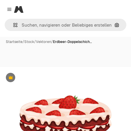
Magnific
Close menu
Nach B
Startseite
/
Stock
/
Vektoren
/
Erdbeer-Doppelschich…
Premium