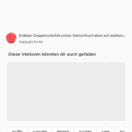
Erdbeer-Doppelschichtkuchen-Vektorillustration auf weißem Hintergrund
happypictures
Diese Vektoren könnten dir auch gefallen
muffin
cupcake
dessert
kuchen
cake
strawb