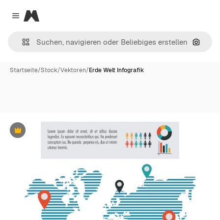
Magnific
Close menu
Nach B
Startseite
/
Stock
/
Vektoren
/
Erde Welt Infografik
Premium