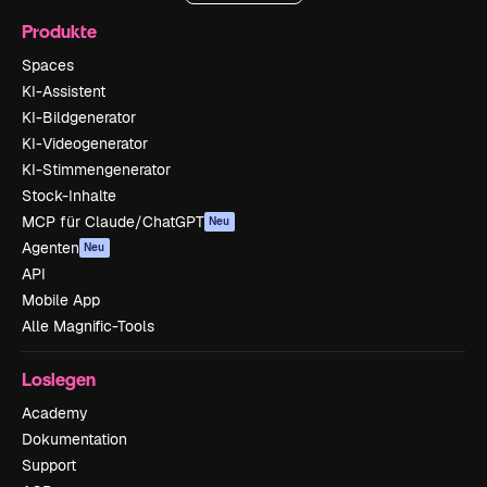
Produkte
Spaces
KI-Assistent
KI-Bildgenerator
KI-Videogenerator
KI-Stimmengenerator
Stock-Inhalte
MCP für Claude/ChatGPT
Neu
Agenten
Neu
API
Mobile App
Alle Magnific-Tools
Loslegen
Academy
Dokumentation
Support