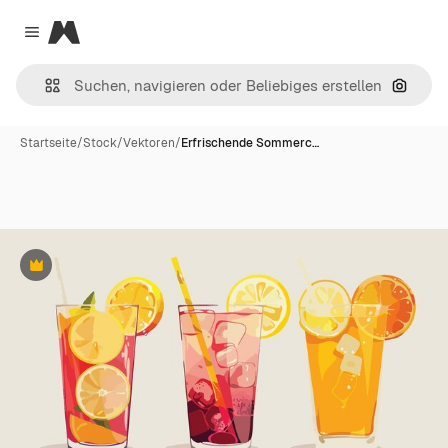
Magnific
Close menu
Nach B
Startseite
/
Stock
/
Vektoren
/
Erfrischende Sommerc…
Premium