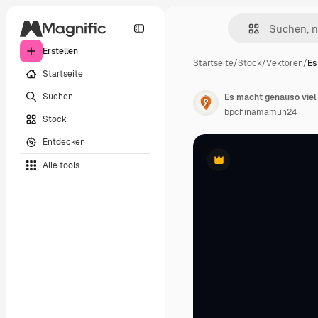
Erstellen
Startseite
/
Stock
/
Vektoren
/
Es
Startseite
Suchen
bpchinamamun24
Stock
Entdecken
Alle tools
Premium