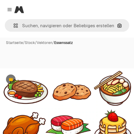
Magnific
Close menu
Nach B
Startseite
/
Stock
/
Vektoren
/
Essenssatz
Premium