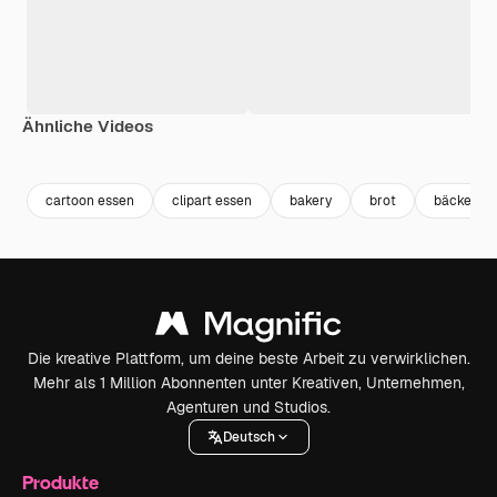
Ähnliche Videos
Premium
Premium
cartoon essen
clipart essen
bakery
brot
bäckerei
Die kreative Plattform, um deine beste Arbeit zu verwirklichen.
Mehr als 1 Million Abonnenten unter Kreativen, Unternehmen,
Agenturen und Studios.
Deutsch
Produkte