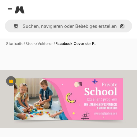
Magnific
Close menu
Nach B
Startseite
/
Stock
/
Vektoren
/
Facebook-Cover der P…
Premium