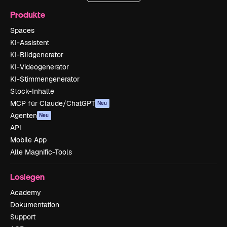
Produkte
Spaces
KI-Assistent
KI-Bildgenerator
KI-Videogenerator
KI-Stimmengenerator
Stock-Inhalte
MCP für Claude/ChatGPT
Neu
Agenten
Neu
API
Mobile App
Alle Magnific-Tools
Loslegen
Academy
Dokumentation
Support