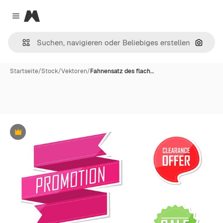
Magnific
Close menu
Nach B
Startseite
/
Stock
/
Vektoren
/
Fahnensatz des flach…
Premium