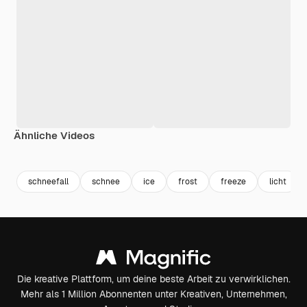
Ähnliche Videos
Premium
Premium
Premium
Premium
schneefall
schnee
ice
frost
freeze
licht
Die kreative Plattform, um deine beste Arbeit zu verwirklichen.
Mehr als 1 Million Abonnenten unter Kreativen, Unternehmen,