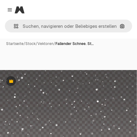
Magnific
Close menu
Nach B
Startseite
/
Stock
/
Vektoren
/
Fallender Schnee. St…
Premium