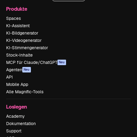
Produkte
Spaces
KI-Assistent
KI-Bildgenerator
KI-Videogenerator
KI-Stimmengenerator
Stock-Inhalte
MCP für Claude/ChatGPT
Neu
Agenten
Neu
API
Mobile App
Alle Magnific-Tools
Loslegen
Academy
Dokumentation
Support