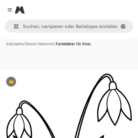
Magnific
Close menu
Nach B
Startseite
/
Stock
/
Vektoren
/
Farbblätter für Kind…
Premium