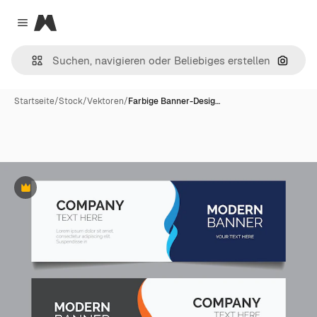
Magnific
Close menu
Nach B
Startseite
/
Stock
/
Vektoren
/
Farbige Banner-Desig…
Premium