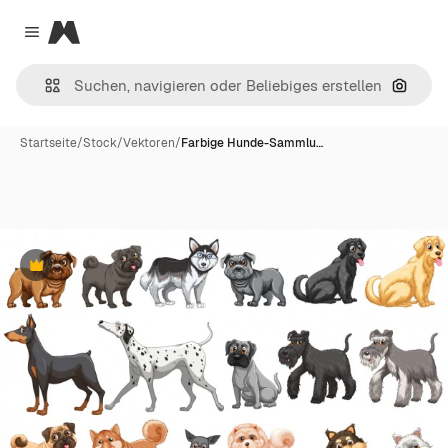
Magnific
Close menu
Nach B
Startseite
/
Stock
/
Vektoren
/
Farbige Hunde-Sammlu…
Premium