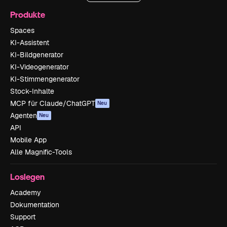
Produkte
Spaces
KI-Assistent
KI-Bildgenerator
KI-Videogenerator
KI-Stimmengenerator
Stock-Inhalte
MCP für Claude/ChatGPT
Neu
Agenten
Neu
API
Mobile App
Alle Magnific-Tools
Loslegen
Academy
Dokumentation
Support