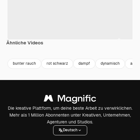
Ähnliche Videos
Premium
Premium
Premium
Premium
bunter rauch
rot schwarz
dampf
dynamisch
abstr
Die kreative Plattform, um deine beste Arbeit zu verwirklichen.
Mehr als 1 Million Abonnenten unter Kreativen, Unternehmen,
Agenturen und Studios.
Deutsch