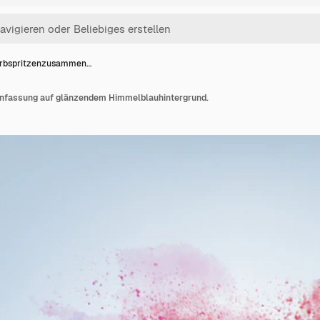
rbspritzenzusammen…
fassung auf glänzendem Himmelblauhintergrund.