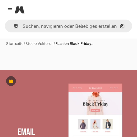
Magnific
Close menu
Nach B
Startseite
/
Stock
/
Vektoren
/
Fashion Black Friday…
Premium