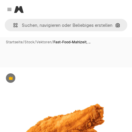
Magnific
Close menu
Nach B
Startseite
/
Stock
/
Vektoren
/
Fast-Food-Mahlzeit, …
Premium