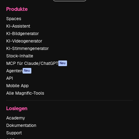
Produkte
Spaces
KI-Assistent
KI-Bildgenerator
KI-Videogenerator
KI-Stimmengenerator
Stock-Inhalte
MCP für Claude/ChatGPT
Neu
Agenten
Neu
API
Mobile App
Alle Magnific-Tools
Loslegen
Academy
Dokumentation
Support