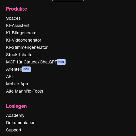
Produkte
Spaces
KI-Assistent
KI-Bildgenerator
KI-Videogenerator
KI-Stimmengenerator
Stock-Inhalte
MCP für Claude/ChatGPT
Neu
Agenten
Neu
API
Mobile App
Alle Magnific-Tools
Loslegen
Academy
Dokumentation
Support