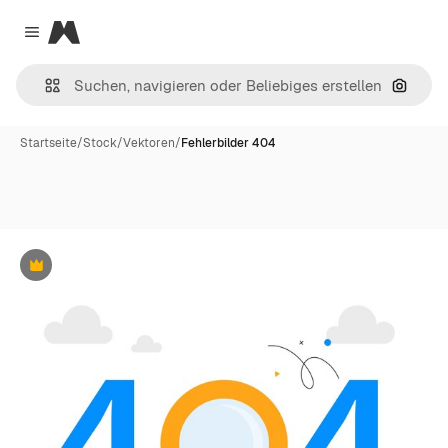
Magnific
Close menu
Nach B
Startseite
/
Stock
/
Vektoren
/
Fehlerbilder 404
Premium