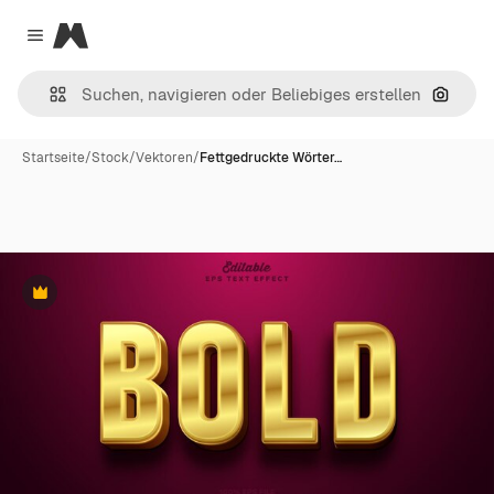
Magnific
Close menu
Nach B
Startseite
/
Stock
/
Vektoren
/
Fettgedruckte Wörter…
Premium