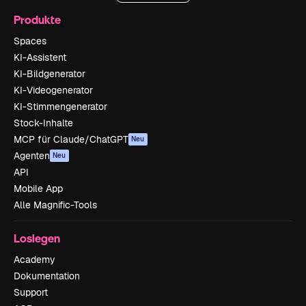
Produkte
Spaces
KI-Assistent
KI-Bildgenerator
KI-Videogenerator
KI-Stimmengenerator
Stock-Inhalte
MCP für Claude/ChatGPT
Neu
Agenten
Neu
API
Mobile App
Alle Magnific-Tools
Loslegen
Academy
Dokumentation
Support