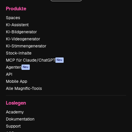
Produkte
Spaces
KI-Assistent
KI-Bildgenerator
KI-Videogenerator
KI-Stimmengenerator
Stock-Inhalte
MCP für Claude/ChatGPT
Neu
Agenten
Neu
API
Mobile App
Alle Magnific-Tools
Loslegen
Academy
Dokumentation
Support