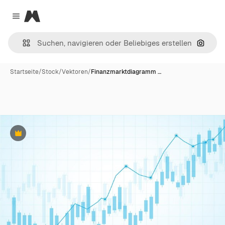
Magnific
Close menu
Nach B
Startseite
/
Stock
/
Vektoren
/
Finanzmarktdiagramm …
Premium