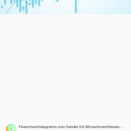
Finanzmarktdiagramm zum Handel mit Börseninvestitionen, Bullish Point, Bearish Point. Trend der Grafik für Geschäftsideen und alle Kunstwerke. Vektor-Illustration.