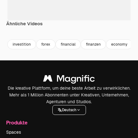
Ähnliche Videos
Premium
Premium
Premium
Premium
investition
forex
financial
finanzen
economy
Die kreative Plattform, um deine beste Arbeit zu verwirklichen.
Mehr als 1 Million Abonnenten unter Kreativen, Unternehmen,
Agenturen und Studios.
Deutsch
Produkte
Spaces