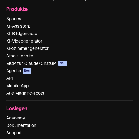
Produkte
Spaces
KI-Assistent
KI-Bildgenerator
KI-Videogenerator
KI-Stimmengenerator
Stock-Inhalte
MCP für Claude/ChatGPT
Neu
Agenten
Neu
API
Mobile App
Alle Magnific-Tools
Loslegen
Academy
Dokumentation
Support