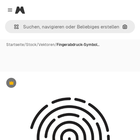
Magnific
Close menu
Nach B
Startseite
/
Stock
/
Vektoren
/
Fingerabdruck-Symbol…
Premium