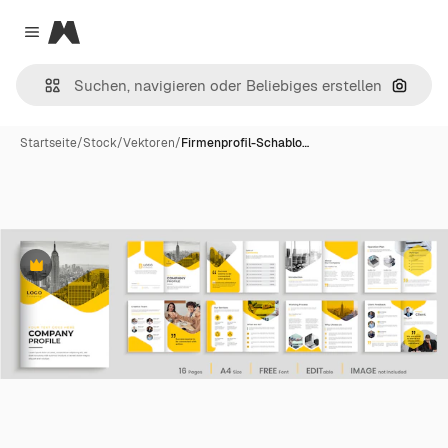
Magnific
Close menu
Nach B
Startseite
/
Stock
/
Vektoren
/
Firmenprofil-Schablo…
Premium