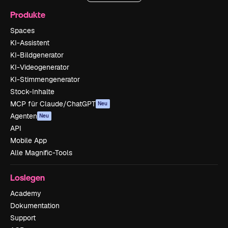
Produkte
Spaces
KI-Assistent
KI-Bildgenerator
KI-Videogenerator
KI-Stimmengenerator
Stock-Inhalte
MCP für Claude/ChatGPT
Neu
Agenten
Neu
API
Mobile App
Alle Magnific-Tools
Loslegen
Academy
Dokumentation
Support