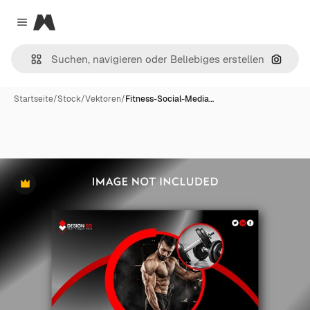
Magnific
Close menu
Nach B
Startseite
/
Stock
/
Vektoren
/
Fitness-Social-Media…
Premium