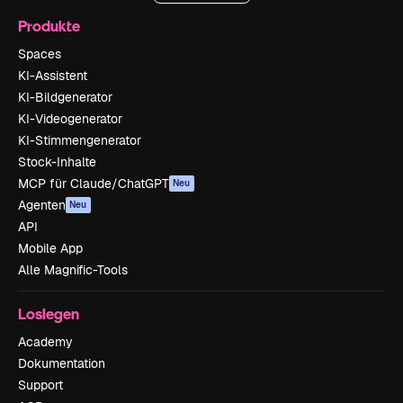
Produkte
Spaces
KI-Assistent
KI-Bildgenerator
KI-Videogenerator
KI-Stimmengenerator
Stock-Inhalte
MCP für Claude/ChatGPT
Neu
Agenten
Neu
API
Mobile App
Alle Magnific-Tools
Loslegen
Academy
Dokumentation
Support