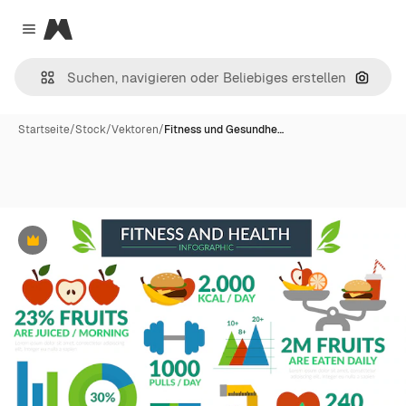
Magnific
Close menu
Nach B
Startseite
/
Stock
/
Vektoren
/
Fitness und Gesundhe…
Premium