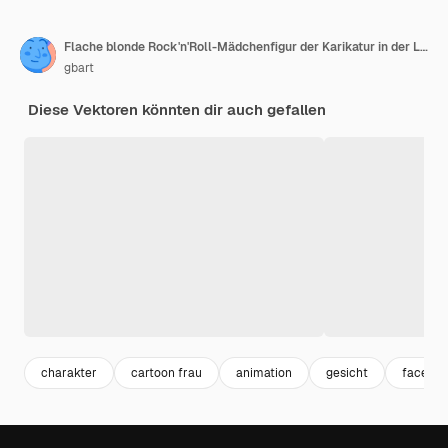
Flache blonde Rock'n'Roll-Mädchenfigur der Karikatur in der Lederjacke. Gesichtsausdrücke, Augen, Brauen, Mund und Hände sind einfach zu bearbeiten.
gbart
Diese Vektoren könnten dir auch gefallen
charakter
cartoon frau
animation
gesicht
face