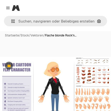
Magnific
Close menu
Nach B
Startseite
/
Stock
/
Vektoren
/
Flache blonde Rock'n…
Premium