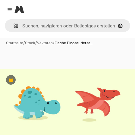
Magnific
Close menu
Nach B
Startseite
/
Stock
/
Vektoren
/
Flache Dinosauriersa…
Premium