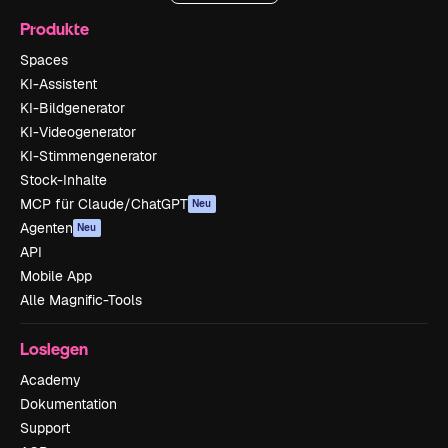
Produkte
Spaces
KI-Assistent
KI-Bildgenerator
KI-Videogenerator
KI-Stimmengenerator
Stock-Inhalte
MCP für Claude/ChatGPT
Neu
Agenten
Neu
API
Mobile App
Alle Magnific-Tools
Loslegen
Academy
Dokumentation
Support