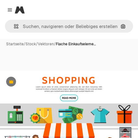
Magnific
Close menu
Nach B
Startseite
/
Stock
/
Vektoren
/
Flache Einkaufseleme…
Premium