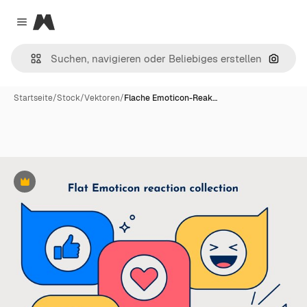
Magnific
Close menu
Nach B
Startseite
/
Stock
/
Vektoren
/
Flache Emoticon-Reak…
Premium