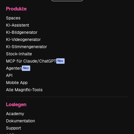
Produkte
Spaces
KI-Assistent
KI-Bildgenerator
KI-Videogenerator
KI-Stimmengenerator
Stock-Inhalte
MCP für Claude/ChatGPT
Neu
Agenten
Neu
API
Mobile App
Alle Magnific-Tools
Loslegen
Academy
Dokumentation
Support