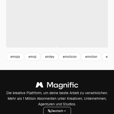
emojis
emoji
smiley
emoticon
emotion
emoji
Die kreative Plattform, um deine beste Arbeit zu verwirklichen.
Mehr als 1 Million Abonnenten unter Kreativen, Unternehmen,
Agenturen und Studios.
Deutsch