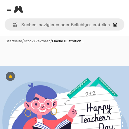
Magnific
Close menu
Nach B
Startseite
/
Stock
/
Vektoren
/
Flache Illustration …
Premium