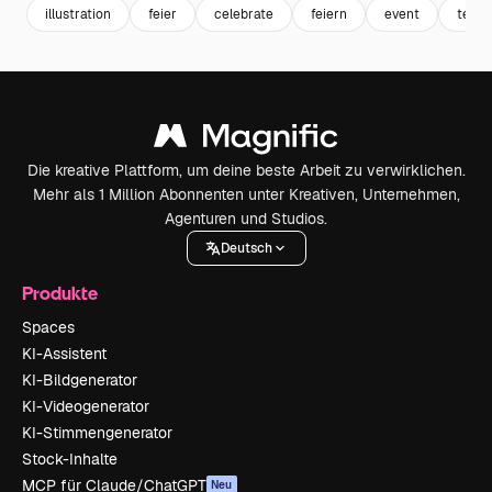
illustration
feier
celebrate
feiern
event
teac
Die kreative Plattform, um deine beste Arbeit zu verwirklichen.
Mehr als 1 Million Abonnenten unter Kreativen, Unternehmen,
Agenturen und Studios.
Deutsch
Produkte
Spaces
KI-Assistent
KI-Bildgenerator
KI-Videogenerator
KI-Stimmengenerator
Stock-Inhalte
MCP für Claude/ChatGPT
Neu