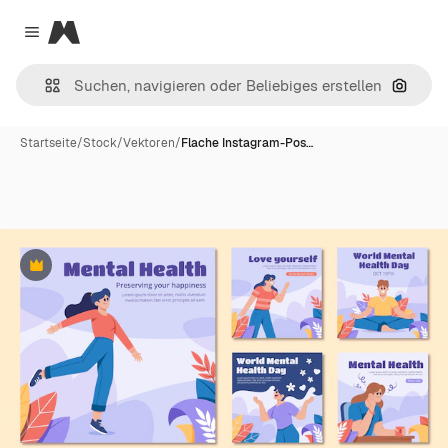
Magnific
Close menu
Nach B
Startseite
/
Stock
/
Vektoren
/
Flache Instagram-Pos…
Premium