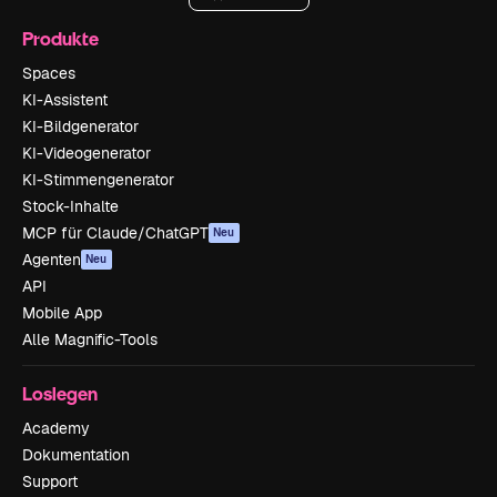
Produkte
Spaces
KI-Assistent
KI-Bildgenerator
KI-Videogenerator
KI-Stimmengenerator
Stock-Inhalte
MCP für Claude/ChatGPT
Neu
Agenten
Neu
API
Mobile App
Alle Magnific-Tools
Loslegen
Academy
Dokumentation
Support