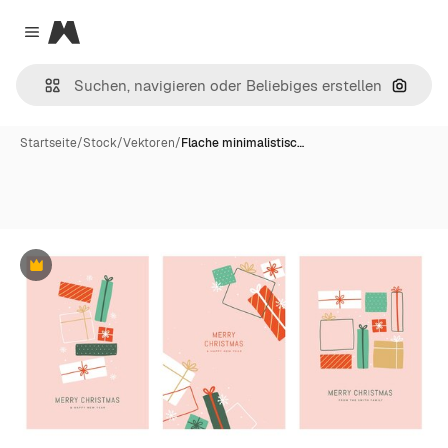
Magnific
Close menu
Nach B
Startseite
/
Stock
/
Vektoren
/
Flache minimalistisc…
Premium