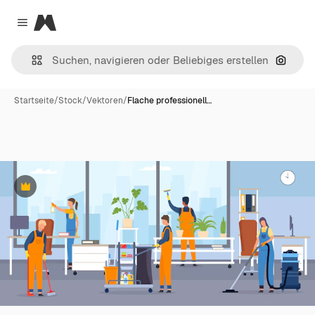
Magnific
Close menu
Nach B
Startseite
/
Stock
/
Vektoren
/
Flache professionell…
Premium