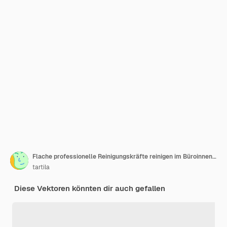
Flache professionelle Reinigungskräfte reinigen im Büroinnenraum. Hausmeister-Team saugt und putzt Fenster. Vektorkonzept zur Bereinigung des Arbeitsbereichs
tartila
Diese Vektoren könnten dir auch gefallen