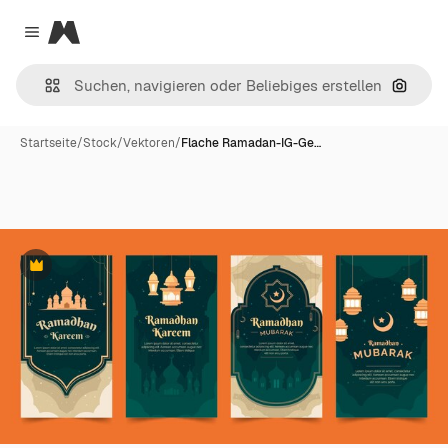
Magnific
Close menu
Nach B
Startseite
/
Stock
/
Vektoren
/
Flache Ramadan-IG-Ge…
Premium