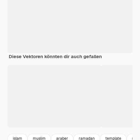
Diese Vektoren könnten dir auch gefallen
islam
muslim
araber
ramadan
template
sam