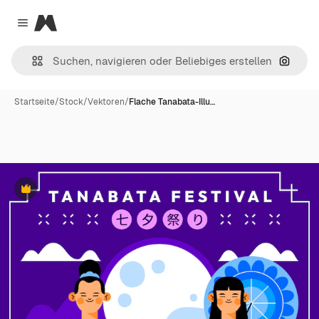
Magnific
Close menu
Nach B
Startseite
/
Stock
/
Vektoren
/
Flache Tanabata-Illu…
Premium