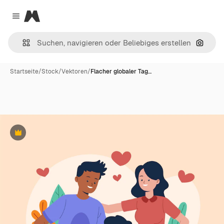
Magnific
Close menu
Nach B
Startseite
/
Stock
/
Vektoren
/
Flacher globaler Tag…
Premium