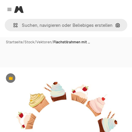
Magnific
Close menu
Nach B
Startseite
/
Stock
/
Vektoren
/
Flachstilrahmen mit …
Premium