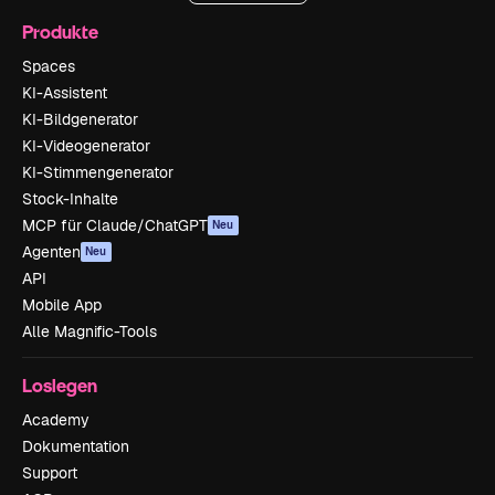
Produkte
Spaces
KI-Assistent
KI-Bildgenerator
KI-Videogenerator
KI-Stimmengenerator
Stock-Inhalte
MCP für Claude/ChatGPT
Neu
Agenten
Neu
API
Mobile App
Alle Magnific-Tools
Loslegen
Academy
Dokumentation
Support