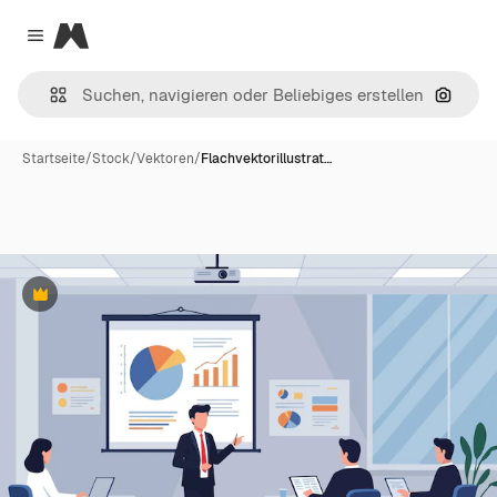
Magnific
Close menu
Nach B
Startseite
/
Stock
/
Vektoren
/
Flachvektorillustrat…
Premium