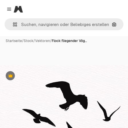
Magnific
Close menu
Nach B
Startseite
/
Stock
/
Vektoren
/
Flock fliegender Vög…
Premium