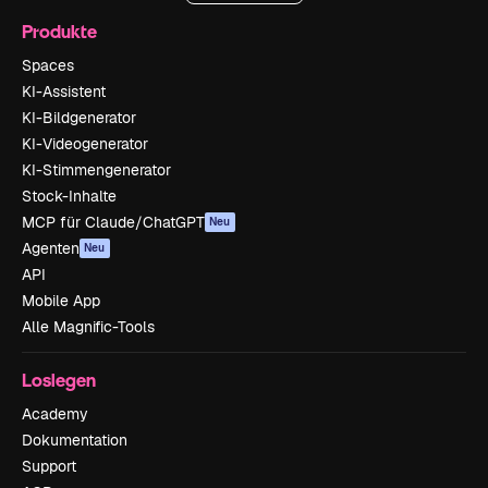
Produkte
Spaces
KI-Assistent
KI-Bildgenerator
KI-Videogenerator
KI-Stimmengenerator
Stock-Inhalte
MCP für Claude/ChatGPT
Neu
Agenten
Neu
API
Mobile App
Alle Magnific-Tools
Loslegen
Academy
Dokumentation
Support