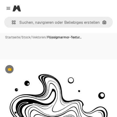
Magnific
Close menu
Nach B
Startseite
/
Stock
/
Vektoren
/
Flüssigmarmor-Textur…
Premium