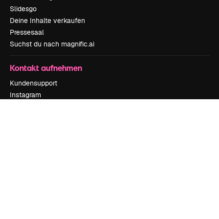
Slidesgo
Deine Inhalte verkaufen
Pressesaal
Suchst du nach magnific.ai
Kontakt aufnehmen
Kundensupport
Instagram
YouTube
LinkedIn
TikTok
Discord
X
Reddit
Copyright © 2010-
2026
Freepik Company S.L.U.
Alle Rechte vorbehalten
.