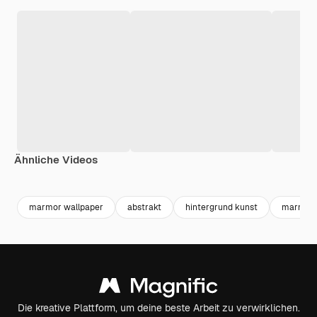
Ähnliche Videos
Premium
Premium
Premium
Premium
marmor wallpaper
abstrakt
hintergrund kunst
marmor 
Die kreative Plattform, um deine beste Arbeit zu verwirklichen.