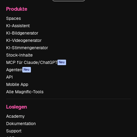
Produkte
Spaces
KI-Assistent
KI-Bildgenerator
KI-Videogenerator
KI-Stimmengenerator
Stock-Inhalte
MCP für Claude/ChatGPT
Neu
Agenten
Neu
API
Mobile App
Alle Magnific-Tools
Loslegen
Academy
Dokumentation
Support