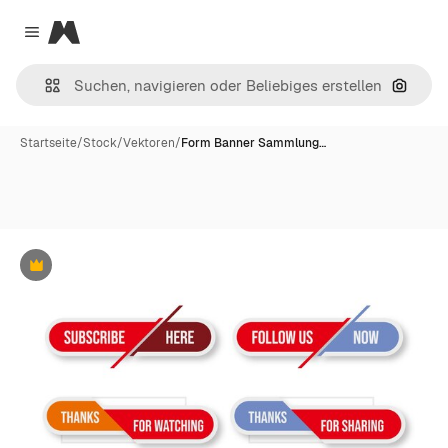
Magnific
Close menu
Nach B
Startseite
/
Stock
/
Vektoren
/
Form Banner Sammlung…
Premium