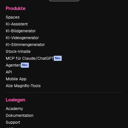
Produkte
Spaces
KI-Assistent
KI-Bildgenerator
KI-Videogenerator
KI-Stimmengenerator
Stock-Inhalte
MCP für Claude/ChatGPT
Neu
Agenten
Neu
API
Mobile App
Alle Magnific-Tools
Loslegen
Academy
Dokumentation
Support