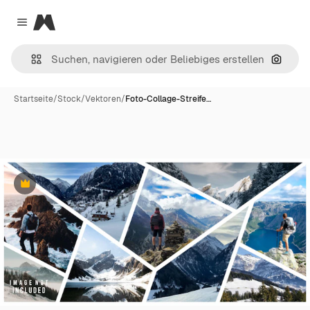
Magnific
Close menu
Nach B
Startseite
/
Stock
/
Vektoren
/
Foto-Collage-Streife…
Premium