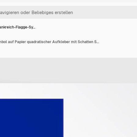
ankreich-Flagge-Sy…
Frankreich-Flagge-Symbol auf Papier quadratischer Aufkleber mit Schatten Schaltfläche für mobile Anwendung oder Web Vektor