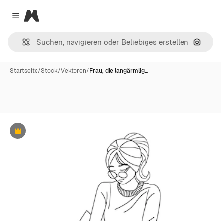
Magnific
Close menu
Nach B
Startseite
/
Stock
/
Vektoren
/
Frau, die langärmlig…
Premium