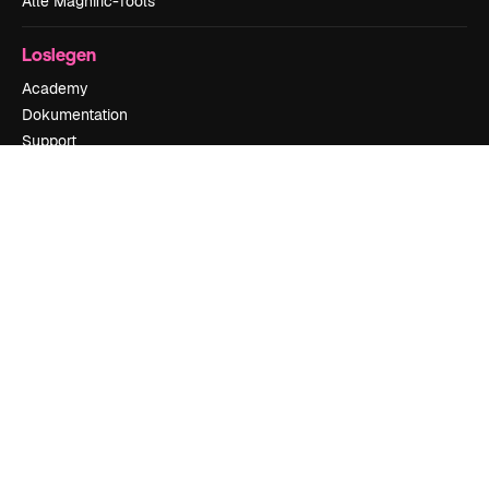
Alle Magnific-Tools
Loslegen
Academy
Dokumentation
Support
AGB
Datenschutzerklärung
Originale
Neu
Cookie-Richtlinie
Vertrauenszentrum
Partner
Unternehmen
Unternehmen
Preise
Über uns
Reviews